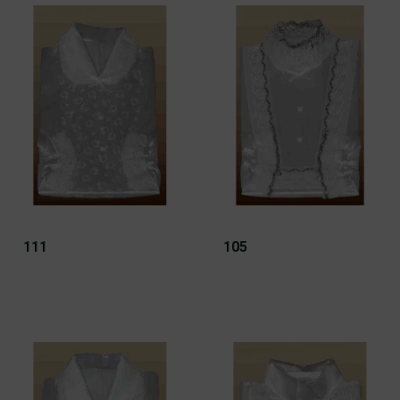
111
105