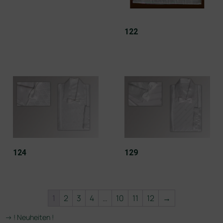
122
124
129
1
2
3
4
…
10
11
12
→
-> ! Neuheiten !