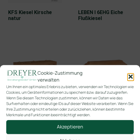
KFS Kiesel Kirsche
LEBEN I 6EHG Eiche
natur
Flußkiesel
Cookie-Zustimmung
verwalten
Um Ihnen ein optimales Erlebnis zu bieten, verwenden wir Technologien wie
Cookies, um Geräteinformationen zu speichern bzw. darauf zuzugreifen.
LEBEN I GS Eiche
LFS LÄRCHE Kiesel
Wenn Sie diesen Technologien zustimmen, können wir Daten wie das
Flußkiesel
Surfverhalten oder eindeutige IDs auf dieser Website verarbeiten. Wenn Sie
Ihre Zustimmung nicht erteilen oder zurückziehen, können bestimmte
Merkmale und Funktionen beeinträchtigt werden.
-> ! Neuheiten !
Akzeptieren
Angebote 2026
Blumenbänder