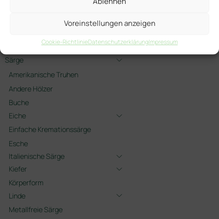
Ablehnen
Für Kinder
Gedenkschmuck
Voreinstellungen anzeigen
Gedenkschmuck Tiere
Cookie-Richtlinie
Datenschutzerklärung
Impressum
Heimatruhe
Särge
Amerikanische Truhen
Andere Hölzer
Buche
Eiche
Einfache Kremationssärge
Esche
Italienische Särge
Kiefer
Körperform
Linde
Metallfreie Särge