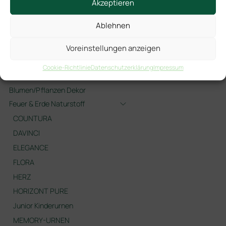
Akzeptieren
Heimatruhe
Särge
Ablehnen
Spektrum
Urnen
Voreinstellungen anzeigen
Italienische Holzurnen
Cookie-Richtlinie
Datenschutzerklärung
Impressum
Additivum
Blumen/Pflanzen Dekor
Feuer & Erde Naturstoff
COUNTURA
DAVINCI
ELEGANCE
FLORA
HERZ
HORIZONT PURE
Junior Kinderurnen
MEMORY-URNEN