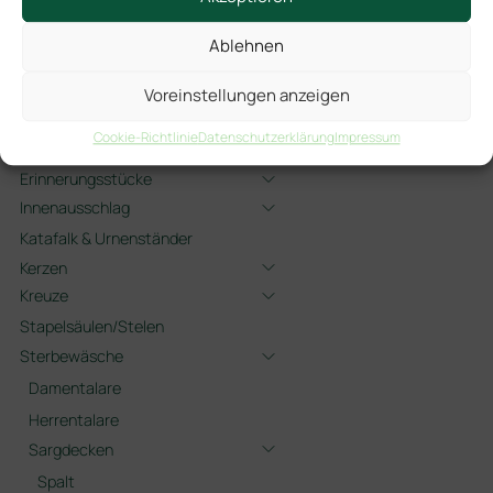
Särge
Spektrum
Ablehnen
Urnen
Zubehör
Voreinstellungen anzeigen
Beschläge
Cookie-Richtlinie
Datenschutzerklärung
Impressum
Bestatterzubehör
Erinnerungsstücke
Innenausschlag
Katafalk & Urnenständer
Kerzen
Kreuze
Stapelsäulen/Stelen
Sterbewäsche
Damentalare
Herrentalare
Sargdecken
Spalt