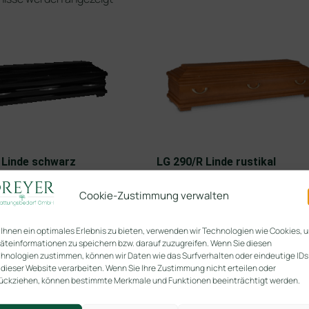
 Linde schwarz
LG 290/R Linde rustikal
zend
Cookie-Zustimmung verwalten
Ihnen ein optimales Erlebnis zu bieten, verwenden wir Technologien wie Cookies, 
äteinformationen zu speichern bzw. darauf zuzugreifen. Wenn Sie diesen
hnologien zustimmen, können wir Daten wie das Surfverhalten oder eindeutige IDs
 dieser Website verarbeiten. Wenn Sie Ihre Zustimmung nicht erteilen oder
ückziehen, können bestimmte Merkmale und Funktionen beeinträchtigt werden.