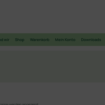
nd wir
Shop
Warenkorb
Mein Konto
Downloads
bnisse werden angezeigt