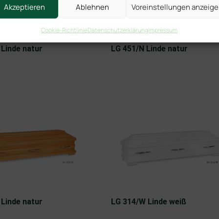
Akzeptieren
Ablehnen
Voreinstellungen anzeig
Cookie-Richtlinie
Datenschutzerklärung
Impressum
 Linde natur
LG 451/N Linde natur
 Linde natur
LG 314/W Linde weiß