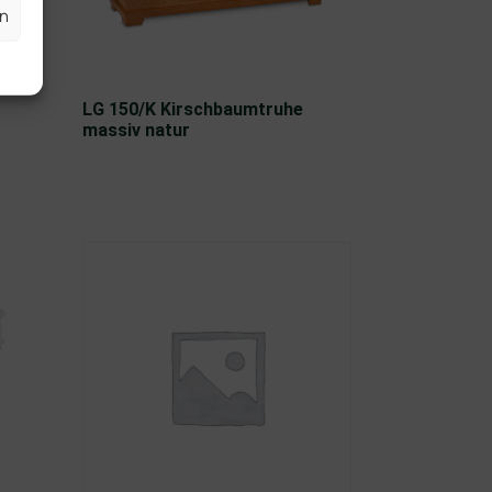
en
LG 150/K Kirschbaumtruhe
massiv natur