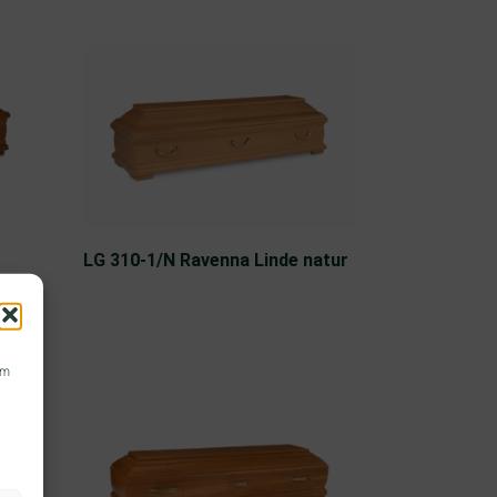
LG 310-1/N Ravenna Linde natur
um