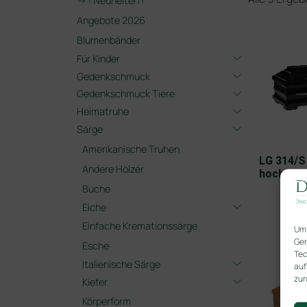
-> ! Neuheiten !
Angebote 2026
Blumenbänder
Für Kinder
Gedenkschmuck
Gedenkschmuck Tiere
Heimatruhe
Särge
Amerikanische Truhen
LG 314/S
Andere Hölzer
hochglän
Buche
Eiche
Einfache Kremationssärge
Um 
Ger
Esche
Tec
Italienische Särge
auf
zur
Kiefer
Körperform