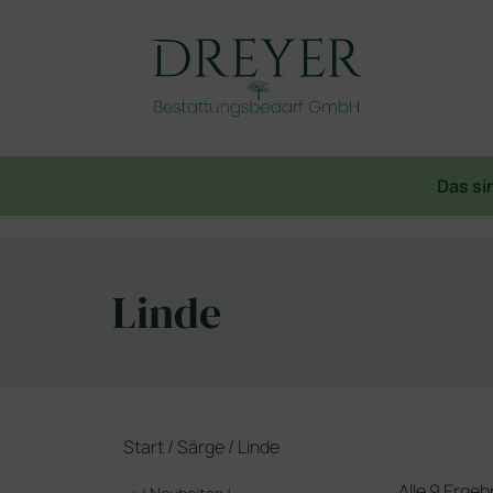
Das si
Linde
Start
/
Särge
/ Linde
Alle 9 Erge