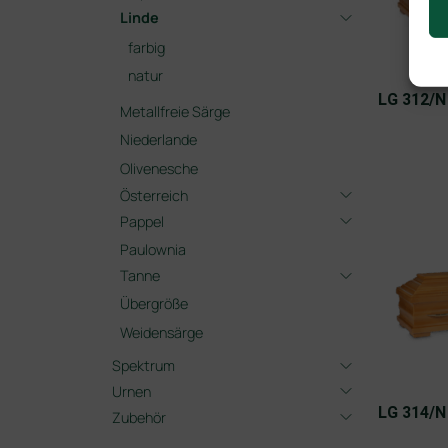
Linde
farbig
natur
LG 312/N
Metallfreie Särge
Niederlande
Olivenesche
Österreich
Pappel
Paulownia
Tanne
Übergröße
Weidensärge
Spektrum
Urnen
LG 314/N
Zubehör