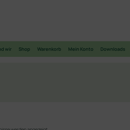
nd wir
Shop
Warenkorb
Mein Konto
Downloads
bnisse werden angezeigt