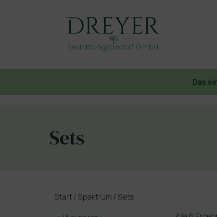
Das si
Sets
Start
/
Spektrum
/ Sets
Alle 6 Erge