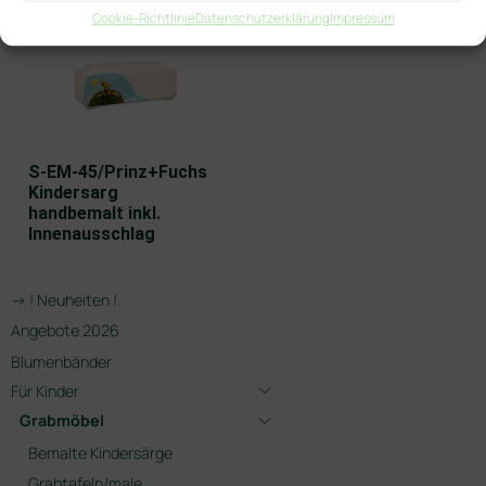
Cookie-Richtlinie
Datenschutzerklärung
Impressum
S-EM-45/Prinz+Fuchs
Kindersarg
handbemalt inkl.
Innenausschlag
-> ! Neuheiten !
Angebote 2026
Blumenbänder
Für Kinder
Grabmöbel
Bemalte Kindersärge
Grabtafeln/male