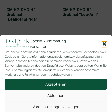
GM-KP-DHO-4f
GM-KP-DHO-5f
Grabmal
Grabmal “Lou-Ann”
“Leander&Frida”
Cookie-Zustimmung
verwalten
Um Ihnen ein optimales Erlebnis zu bieten, verwenden wir Technologien wie
Cookies, um Geräteinformationen zu speichern bzw. darauf zuzugreifen.
Wenn Sie diesen Technologien zustimmen, können wir Daten wie das
Surfverhalten oder eindeutige IDs auf dieser Website verarbeiten. Wenn Sie
Ihre Zustimmung nicht erteilen oder zurückziehen, können bestimmte
Merkmale und Funktionen beeinträchtigt werden.
GM-WR/Prinz+Fuchs
MFS24R-11
Akzeptieren
Grabmal Prinz +
Kindersarg Einhorn
Fuchs, Blumenwiese
Ablehnen
Voreinstellungen anzeigen