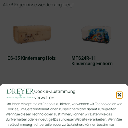
Alle 3 Ergebnisse werden angezeigt
ES-35 Kindersarg Holz
MFS24R-11
Kindersarg Einhorn
Cookie-Zustimmung
verwalten
Um Ihnen ein optimales Erlebnis zu bieten, verwenden wir Technologien wie
Cookies, um Geräteinformationen zu speichern bzw. darauf zuzugreifen.
Wenn Sie diesen Technologien zustimmen, können wir Daten wie das
Surfverhalten oder eindeutige IDs auf dieser Website verarbeiten. Wenn Sie
Ihre Zustimmung nicht erteilen oder zurückziehen, können bestimmte