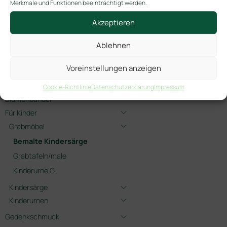
Merkmale und Funktionen beeinträchtigt werden.
S-EM-45/Prinz+Fuchs
Kindersarg
Akzeptieren
handbemalt inkl.
Innenausschlag
Ablehnen
Voreinstellungen anzeigen
-> ! Neuheiten !
Angebote 2026
Cookie-Richtlinie
Datenschutzerklärung
Impressum
Blumenbänder
Für Kinder
Grabmöbel
Bemalte Kindersärge
Grabtafeln/male
Kinderurne G
Kindersärge
Kinderurnen
Gedenkschmuck