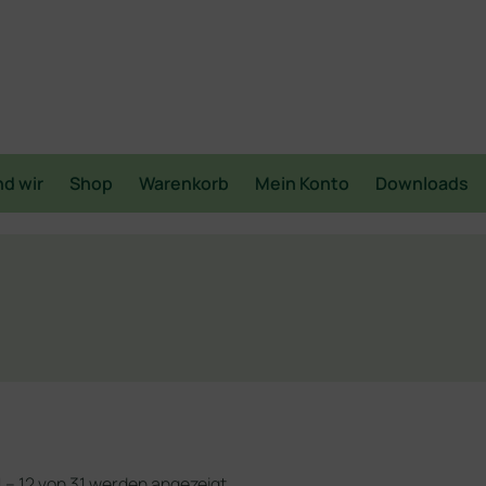
nd wir
Shop
Warenkorb
Mein Konto
Downloads
1 – 12 von 31 werden angezeigt