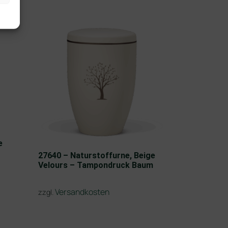
e
27640 – Naturstoffurne, Beige
Velours – Tampondruck Baum
Versandkosten
zzgl.