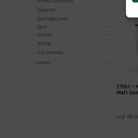
NYHAG Naturstoff
Seeurnen
Selfmade Urnen
Spalt
Urnfold
Völsing
zum bemalen
Zubehör
27551 – 
Matt Gol
Vers
zzgl.