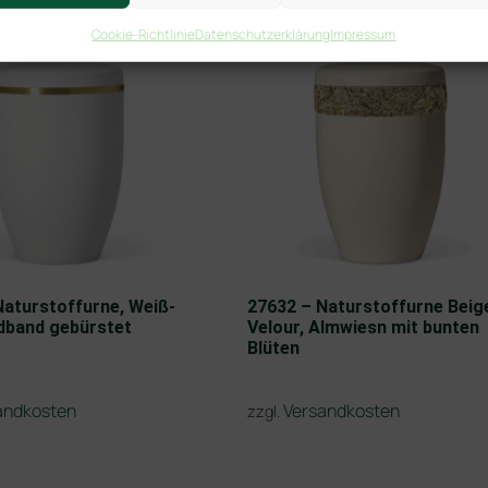
Cookie-Richtlinie
Datenschutzerklärung
Impressum
Naturstoffurne, Weiß-
27632 – Naturstoffurne Beig
dband gebürstet
Velour, Almwiesn mit bunten
Blüten
andkosten
Versandkosten
zzgl.