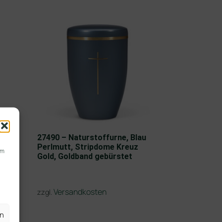
27490 – Naturstoffurne, Blau
Perlmutt, Stripdome Kreuz
um
Gold, Goldband gebürstet
Versandkosten
zzgl.
en