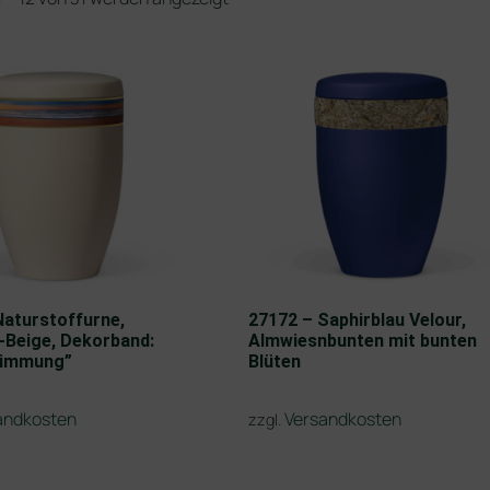
Naturstoffurne,
27172 – Saphirblau Velour,
n-Beige, Dekorband:
Almwiesnbunten mit bunten
timmung”
Blüten
andkosten
Versandkosten
zzgl.