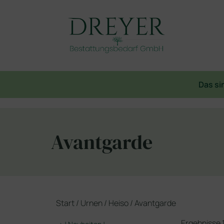
Das si
Avantgarde
Start
/
Urnen
/
Heiso
/ Avantgarde
Ergebnisse 