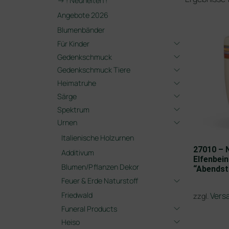
-> ! Neuheiten !
Angebote 2026
Blumenbänder
Für Kinder
Gedenkschmuck
Gedenkschmuck Tiere
Heimatruhe
Särge
Spektrum
Urnen
Italienische Holzurnen
27010 – 
Additivum
Elfenbei
Blumen/Pflanzen Dekor
“Abends
Feuer & Erde Naturstoff
Friedwald
Vers
zzgl.
Funeral Products
Heiso