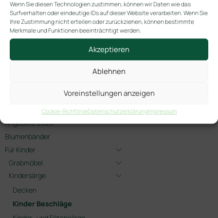
Wenn Sie diesen Technologien zustimmen, können wir Daten wie das
Surfverhalten oder eindeutige IDs auf dieser Website verarbeiten. Wenn Sie
Ihre Zustimmung nicht erteilen oder zurückziehen, können bestimmte
Merkmale und Funktionen beeinträchtigt werden.
Akzeptieren
2011 Messing brüniert
Griff Kindersarg Eckig
Halbmond
Ablehnen
Gold
Kindersarggriff
Voreinstellungen anzeigen
-> ! Neuheiten !
Cookie-Richtlinie
Datenschutzerklärung
Impressum
Angebote 2026
Blumenbänder
Für Kinder
Grabmöbel
Kindersärge
Decken
Kinder Beschläge
Kinder- und Fötensärge