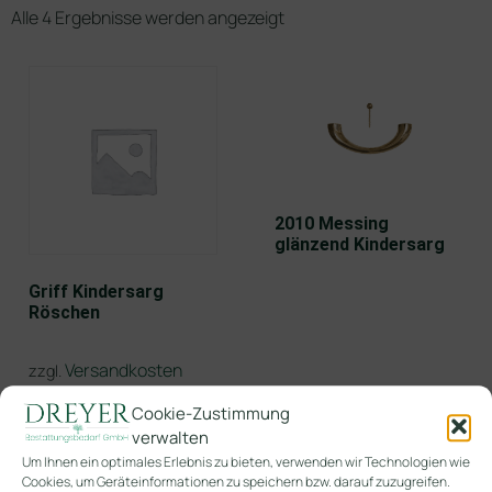
Alle 4 Ergebnisse werden angezeigt
2010 Messing
glänzend Kindersarg
Griff Kindersarg
Röschen
Versandkosten
zzgl.
Cookie-Zustimmung
verwalten
Um Ihnen ein optimales Erlebnis zu bieten, verwenden wir Technologien wie
Cookies, um Geräteinformationen zu speichern bzw. darauf zuzugreifen.