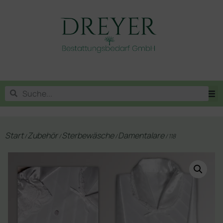
Start
Zubehör
Sterbewäsche
Damentalare
/
/
/
/ 118