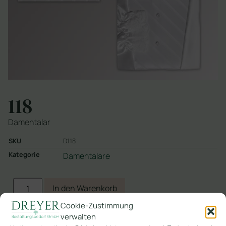
118
Damentalar
SKU
D118
Kategorie
Damentalare
In den Warenkorb
Cookie-Zustimmung
verwalten