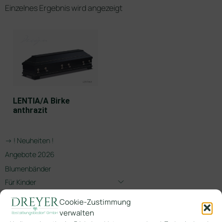
Einzelnes Ergebnis wird angezeigt
LENTIA/A Birke
anthrazit
-> ! Neuheiten !
Angebote 2026
Blumenbänder
Für Kinder
Gedenkschmuck
Cookie-Zustimmung
Gedenkschmuck Tiere
verwalten
Heimatruhe