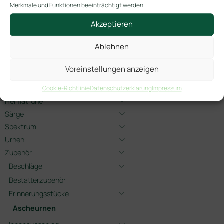
Merkmale und Funktionen beeinträchtigt werden.
-> ! Neuheiten !
Akzeptieren
Angebote 2026
Ablehnen
Blumenbänder
Für Kinder
Voreinstellungen anzeigen
Gedenkschmuck
Gedenkschmuck Tiere
Cookie-Richtlinie
Datenschutzerklärung
Impressum
Heimatruhe
Särge
Spektrum
Urnen
Zubehör
Beschläge
Bestatterzubehör
Erinnerungsstücke
Ascheurnen