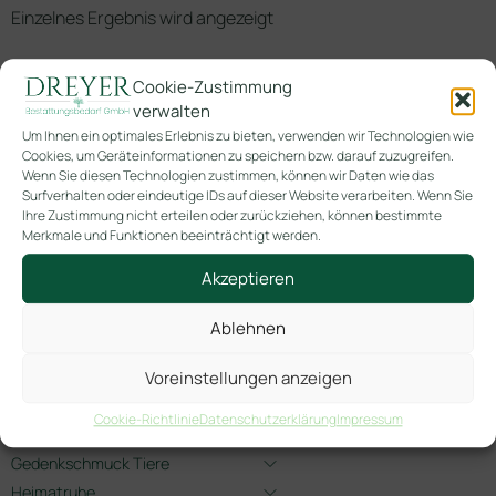
Einzelnes Ergebnis wird angezeigt
Cookie-Zustimmung
verwalten
Um Ihnen ein optimales Erlebnis zu bieten, verwenden wir Technologien wie
Cookies, um Geräteinformationen zu speichern bzw. darauf zuzugreifen.
Wenn Sie diesen Technologien zustimmen, können wir Daten wie das
Surfverhalten oder eindeutige IDs auf dieser Website verarbeiten. Wenn Sie
Ihre Zustimmung nicht erteilen oder zurückziehen, können bestimmte
2530 Reno weiß
Merkmale und Funktionen beeinträchtigt werden.
hochglanz
Akzeptieren
-> ! Neuheiten !
Ablehnen
Angebote 2026
Blumenbänder
Voreinstellungen anzeigen
Für Kinder
Cookie-Richtlinie
Datenschutzerklärung
Impressum
Gedenkschmuck
Gedenkschmuck Tiere
Heimatruhe