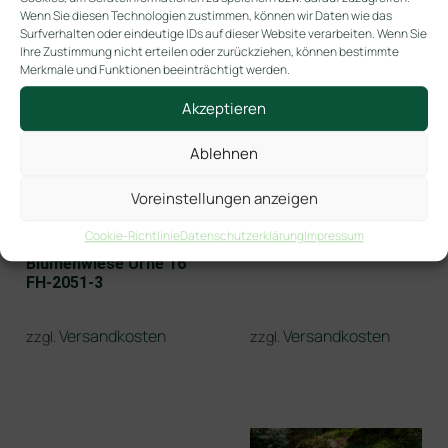
Wenn Sie diesen Technologien zustimmen, können wir Daten wie das
Surfverhalten oder eindeutige IDs auf dieser Website verarbeiten. Wenn Sie
Ihre Zustimmung nicht erteilen oder zurückziehen, können bestimmte
Merkmale und Funktionen beeinträchtigt werden.
Akzeptieren
Ablehnen
FB-001 Fernbedienung
für LED-Kerze,
Voreinstellungen anzeigen
Remote Control
Cookie-Richtlinie
Datenschutzerklärung
Impressum
Blumenwiese Urne 16
FH-2051-3
Versandkosten
Versandkosten
zzgl.
zzgl.