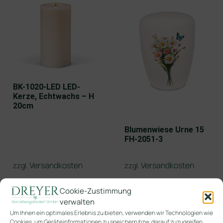
BK-1020-LED LED-
Kerze, Echtwachs – H
20cm
Blumenwiese Urne 15
FH-2051-3
Versandkosten
Versandkosten
zzgl.
zzgl.
Cookie-Zustimmung
verwalten
Um Ihnen ein optimales Erlebnis zu bieten, verwenden wir Technologien wie
Cookies, um Geräteinformationen zu speichern bzw. darauf zuzugreifen.