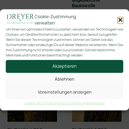
ungebleichte
Baumwolle
Cookie-Zustimmung
Versandkosten
Versandkosten
zzgl.
zzgl.
verwalten
Um Ihnen ein optimales Erlebnis zu bieten, verwenden wir Technologien wie
Cookies, um Geräteinformationen zu speichern bzw. darauf zuzugreifen.
Wenn Sie diesen Technologien zustimmen, können wir Daten wie das
Surfverhalten oder eindeutige IDs auf dieser Website verarbeiten. Wenn Sie
Ihre Zustimmung nicht erteilen oder zurückziehen, können bestimmte
Merkmale und Funktionen beeinträchtigt werden.
Akzeptieren
Ablehnen
Voreinstellungen anzeigen
Cookie-Richtlinie
Datenschutzerklärung
Impressum