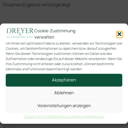
Einzelnes Ergebnis wird angezeigt
Cookie-Zustimmung
verwalten
Um Ihnen ein optimales Erlebnis zu bieten, verwenden wir Technologien wie
Cookies, um Geräteinformationen zu speichern bzw. darauf zuzugreifen.
Wenn Sie diesen Technologien zustimmen, können wir Daten wie das
LG 370/Ö
Surfverhalten oder eindeutige IDs auf dieser Website verarbeiten. Wenn Sie
Kastanientruhe geölt
Ihre Zustimmung nicht erteilen oder zurückziehen, können bestimmte
ohne Metall inkl. 6/6
Merkmale und Funktionen beeinträchtigt werden.
Holzgriffe zum
Akzeptieren
ausziehen
Ablehnen
-> ! Neuheiten !
Angebote 2026
Voreinstellungen anzeigen
Blumenbänder
Cookie-Richtlinie
Datenschutzerklärung
Impressum
Für Kinder