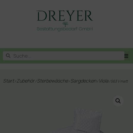
Start
Zubehör
Sterbewäsche
Sargdecken
Viola
/
/
/
/
/ 563 V matt