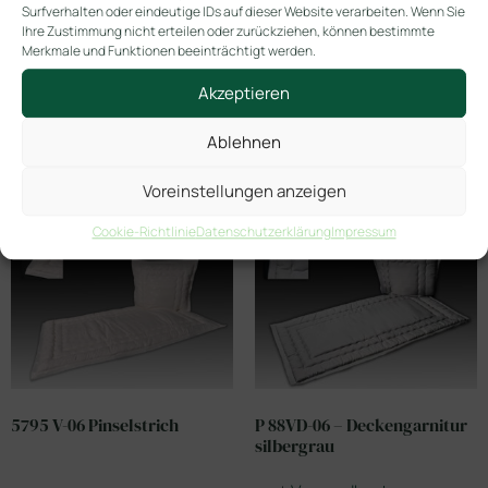
Surfverhalten oder eindeutige IDs auf dieser Website verarbeiten. Wenn Sie
In den Warenkorb
Ihre Zustimmung nicht erteilen oder zurückziehen, können bestimmte
Merkmale und Funktionen beeinträchtigt werden.
Akzeptieren
Ablehnen
Ähnliche Produkte
Voreinstellungen anzeigen
Cookie-Richtlinie
Datenschutzerklärung
Impressum
5795 V-06 Pinselstrich
P 88VD-06 – Deckengarnitur
silbergrau