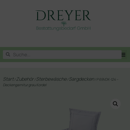
Start
Zubehör
Sterbewäsche
Sargdecken
/
/
/
/ P 69VDK-124 –
Deckengarnitur grau Kordel