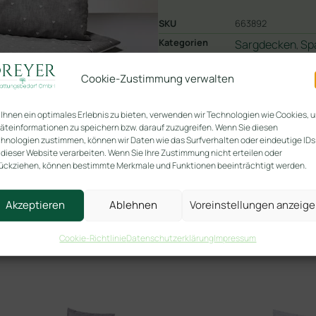
SKU
663892
Kategorien
Sargdecken
Sp
,
Cookie-Zustimmung verwalten
In den
Ihnen ein optimales Erlebnis zu bieten, verwenden wir Technologien wie Cookies, 
äteinformationen zu speichern bzw. darauf zuzugreifen. Wenn Sie diesen
hnologien zustimmen, können wir Daten wie das Surfverhalten oder eindeutige IDs
 dieser Website verarbeiten. Wenn Sie Ihre Zustimmung nicht erteilen oder
ückziehen, können bestimmte Merkmale und Funktionen beeinträchtigt werden.
Akzeptieren
Ablehnen
Voreinstellungen anzeig
Cookie-Richtlinie
Datenschutzerklärung
Impressum