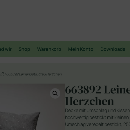
nd wir
Shop
Warenkorb
Mein Konto
Downloads
lt
/ 663892 Leinenoptik grau Herzchen
663892 Lein
Herzchen
Decke mit Umschlag und Kissen 
hochwertig bestickt mit kleinen
Umschlag veredelt bestickt, 25