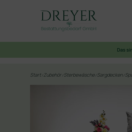
Das si
Start
Zubehör
Sterbewäsche
Sargdecken
Spa
/
/
/
/