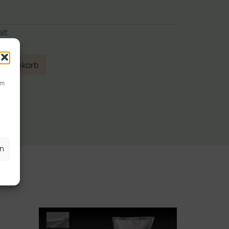
alt
 Warenkorb
um
en