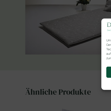
Um 
Ger
Tec
auf
zur
Ähnliche Produkte