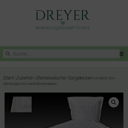
Start
Zubehör
Sterbewäsche
Sargdecken
/
/
/
/ W 58VD-074 –
Deckengarnitur weiß Blumendekor