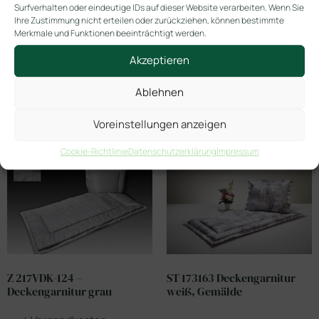
Surfverhalten oder eindeutige IDs auf dieser Website verarbeiten. Wenn Sie
In den Warenkorb
Ihre Zustimmung nicht erteilen oder zurückziehen, können bestimmte
Merkmale und Funktionen beeinträchtigt werden.
Akzeptieren
Ablehnen
Ähnliche Produkte
Voreinstellungen anzeigen
Cookie-Richtlinie
Datenschutzerklärung
Impressum
Z 217VDK-124 –
ST 173163 Deckengarnitur
Deckengarnitur grau
weiß, Gemälde