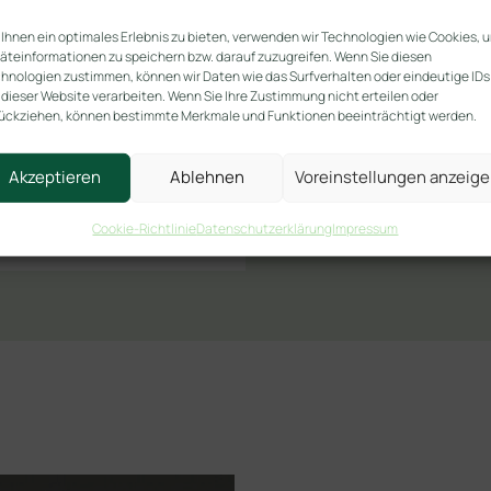
Ihnen ein optimales Erlebnis zu bieten, verwenden wir Technologien wie Cookies, 
äteinformationen zu speichern bzw. darauf zuzugreifen. Wenn Sie diesen
hnologien zustimmen, können wir Daten wie das Surfverhalten oder eindeutige IDs
 dieser Website verarbeiten. Wenn Sie Ihre Zustimmung nicht erteilen oder
ückziehen, können bestimmte Merkmale und Funktionen beeinträchtigt werden.
Akzeptieren
Ablehnen
Voreinstellungen anzeig
Cookie-Richtlinie
Datenschutzerklärung
Impressum