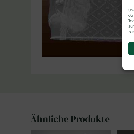
Um 
Ger
Tec
auf
zur
Ähnliche Produkte