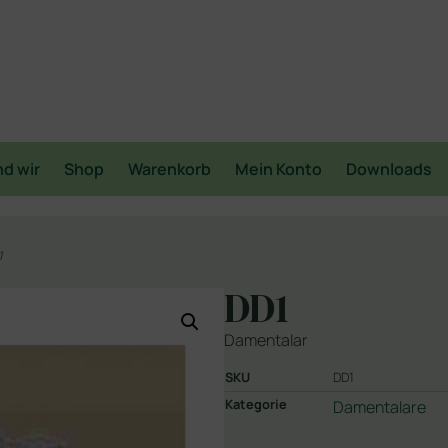
nd wir
Shop
Warenkorb
Mein Konto
Downloads
1
DD1
Damentalar
SKU
DD1
Kategorie
Damentalare