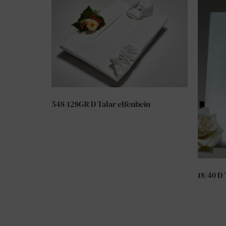
548-128GR D Talar elfenbein
18/40 D