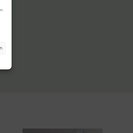
um
en