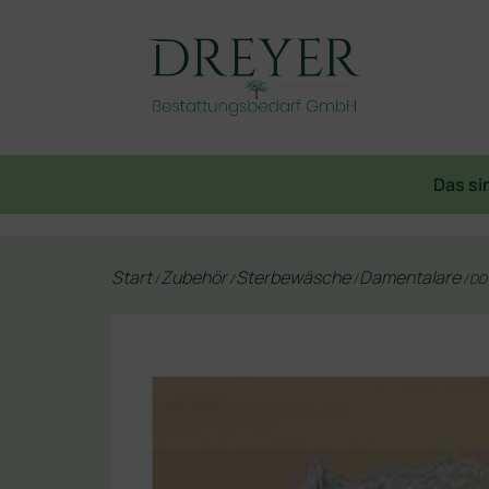
Das si
Start
Zubehör
Sterbewäsche
Damentalare
/
/
/
/ DD