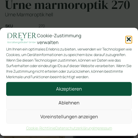
Urne marmoroptik 270
Urne Marmoroptik hell
SKU
270
Kategorie
NYHAG Naturstoff
Cookie-Zustimmung
verwalten
Um Ihnen ein optimales Erlebnis zu bieten, verwenden wir Technologien wie
In den Warenkorb
Cookies, um Geräteinformationen zu speichern bzw. darauf zuzugreifen.
Wenn Sie diesen Technologien zustimmen, können wir Daten wie das
Surfverhalten oder eindeutige IDs auf dieser Website verarbeiten. Wenn Sie
Ihre Zustimmung nicht erteilen oder zurückziehen, können bestimmte
Merkmale und Funktionen beeinträchtigt werden.
Akzeptieren
Ähnliche Produkte
Ablehnen
Voreinstellungen anzeigen
Cookie-Richtlinie
Datenschutzerklärung
Impressum