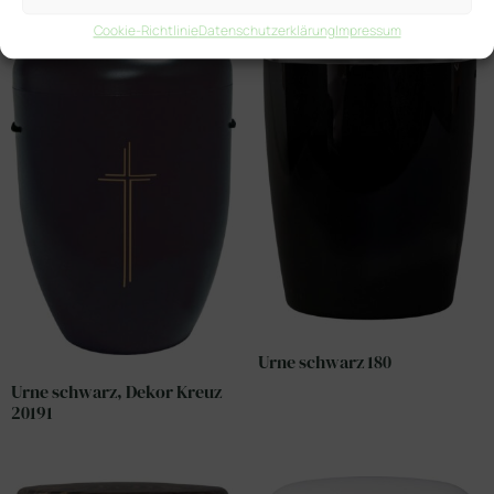
Cookie-Richtlinie
Datenschutzerklärung
Impressum
Urne schwarz 180
Urne schwarz, Dekor Kreuz
20191