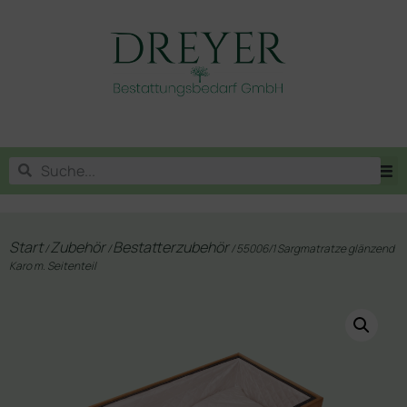
Start
Zubehör
Bestatterzubehör
/
/
/ 55006/1 Sargmatratze glänzend
Karo m. Seitenteil