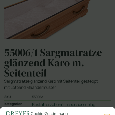
55006/1 Sargmatratze
glänzend Karo m.
Seitenteil
Sargmatratze glänzend Karo mit Seitenteil gesteppt
mit Lotband Mäandermuster
SKU
55006/1
Kategorien
Bestatterzubehör
Innenausschlag
,
Cookie-Zustimmung