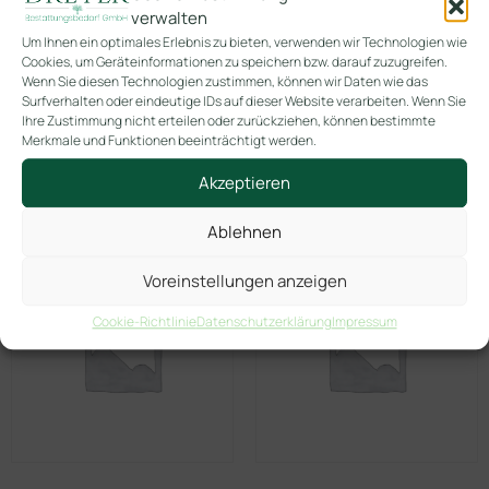
verwalten
In den Warenkorb
Um Ihnen ein optimales Erlebnis zu bieten, verwenden wir Technologien wie
Cookies, um Geräteinformationen zu speichern bzw. darauf zuzugreifen.
Wenn Sie diesen Technologien zustimmen, können wir Daten wie das
Surfverhalten oder eindeutige IDs auf dieser Website verarbeiten. Wenn Sie
Ihre Zustimmung nicht erteilen oder zurückziehen, können bestimmte
Merkmale und Funktionen beeinträchtigt werden.
Akzeptieren
Ähnliche Produkte
Ablehnen
Voreinstellungen anzeigen
Cookie-Richtlinie
Datenschutzerklärung
Impressum