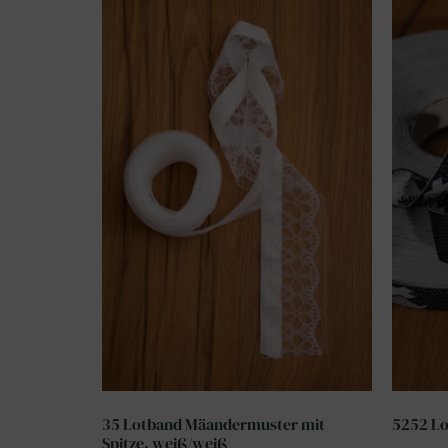
35 Lotband Mäandermuster mit
5252 Lo
Spitze, weiß/weiß