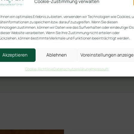
Cookie-Zustimmung verwalten
Ihnen ein optimales Erlebnis zu bieten, verwenden wir Technologien wie Cookies, 
äteinformationen zu speichern bzw. darauf zuzugreifen. Wenn Sie diesen
hnologien zustimmen, können wir Daten wie das Surfverhalten oder eindeutige IDs
 dieser Website verarbeiten. Wenn Sie Ihre Zustimmung nicht erteilen oder
ückziehen, können bestimmte Merkmale und Funktionen beeinträchtigt werden.
Akzeptieren
Ablehnen
Voreinstellungen anzeig
Cookie-Richtlinie
Datenschutzerklärung
Impressum