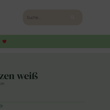
rzen weiß
 cm
ör