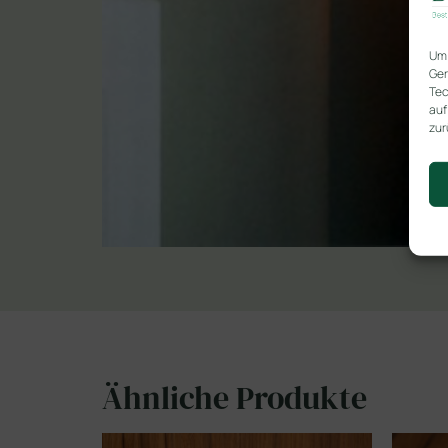
Um 
Ger
Tec
auf
zur
Ähnliche Produkte