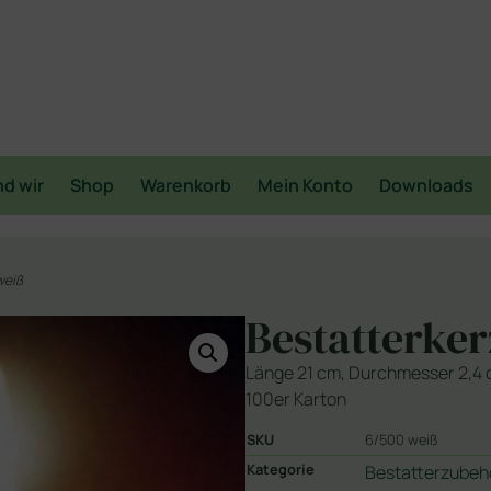
nd wir
Shop
Warenkorb
Mein Konto
Downloads
weiß
Bestatterke
Länge 21 cm, Durchmesser 2,4
100er Karton
SKU
6/500 weiß
Kategorie
Bestatterzubeh