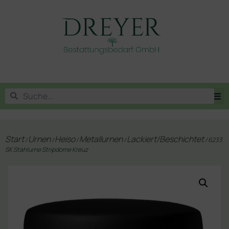
Start
Urnen
Heiso
Metallurnen
Lackiert/Beschichtet
/
/
/
/
/ 6233
SK Stahlurne Stripdome Kreuz