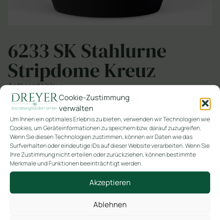
6233 SK Stahlurne
Stripdome Kreuz
Anthrazit Velour,
Stripdome Kreuz, Goldband gebürstet
Cookie-Zustimmung
verwalten
SKU
6233 SK
Um Ihnen ein optimales Erlebnis zu bieten, verwenden wir Technologien wie
Cookies, um Geräteinformationen zu speichern bzw. darauf zuzugreifen.
Kategorie
Lackiert/Beschichtet
Wenn Sie diesen Technologien zustimmen, können wir Daten wie das
Surfverhalten oder eindeutige IDs auf dieser Website verarbeiten. Wenn Sie
Ihre Zustimmung nicht erteilen oder zurückziehen, können bestimmte
In den Warenkorb
Merkmale und Funktionen beeinträchtigt werden.
Akzeptieren
Ablehnen