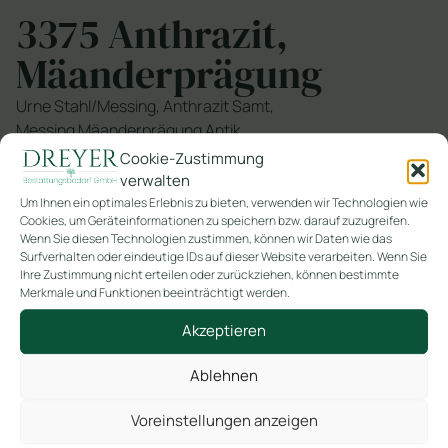
3375 Anthrazit,
Mäanderprägung
Urne Stahl/Messing, Anthrazit Samt,
Messing Mäanderprägung Antik
Cookie-Zustimmung
SKU
3375
verwalten
Kategorie
Lackiert/Beschichtet
Um Ihnen ein optimales Erlebnis zu bieten, verwenden wir Technologien wie
Cookies, um Geräteinformationen zu speichern bzw. darauf zuzugreifen.
Wenn Sie diesen Technologien zustimmen, können wir Daten wie das
Surfverhalten oder eindeutige IDs auf dieser Website verarbeiten. Wenn Sie
In den Warenkorb
Ihre Zustimmung nicht erteilen oder zurückziehen, können bestimmte
Merkmale und Funktionen beeinträchtigt werden.
Akzeptieren
Ablehnen
Ähnliche Produkte
Voreinstellungen anzeigen