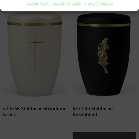
Cookie-Richtlinie
Datenschutzerklärung
Impressum
6236 SK Stahlurne Stripdome
6233 Ro Stahlurne
Kreuz
Rosenbund