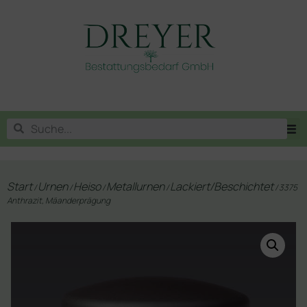
Start
Urnen
Heiso
Metallurnen
Lackiert/Beschichtet
/
/
/
/
/ 3375
Anthrazit, Mäanderprägung