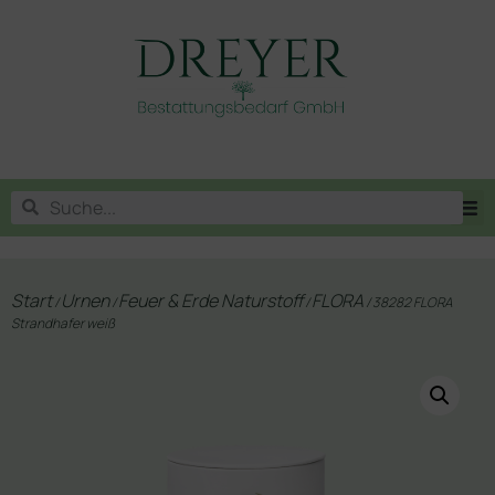
Start
Urnen
Feuer & Erde Naturstoff
FLORA
/
/
/
/ 38282 FLORA
Strandhafer weiß