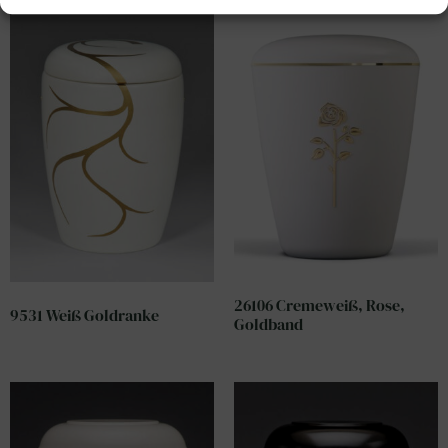
26106 Cremeweiß, Rose,
9531 Weiß Goldranke
Goldband