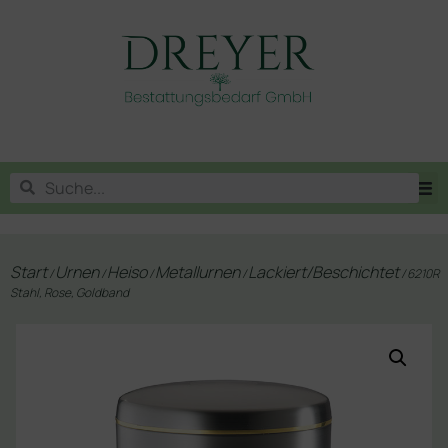
Start
Urnen
Heiso
Metallurnen
Lackiert/Beschichtet
/
/
/
/
/ 6210R
Stahl, Rose, Goldband