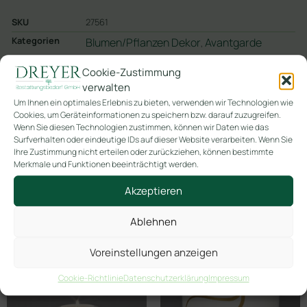
SKU
27561
Kategorien
Blumen/Pflanzen Dekor
Avantgarde
,
Cookie-Zustimmung
In den Warenkorb
verwalten
Um Ihnen ein optimales Erlebnis zu bieten, verwenden wir Technologien wie
Cookies, um Geräteinformationen zu speichern bzw. darauf zuzugreifen.
Wenn Sie diesen Technologien zustimmen, können wir Daten wie das
Surfverhalten oder eindeutige IDs auf dieser Website verarbeiten. Wenn Sie
Ihre Zustimmung nicht erteilen oder zurückziehen, können bestimmte
Merkmale und Funktionen beeinträchtigt werden.
Ähnliche Produkte
Akzeptieren
Ablehnen
Voreinstellungen anzeigen
Cookie-Richtlinie
Datenschutzerklärung
Impressum