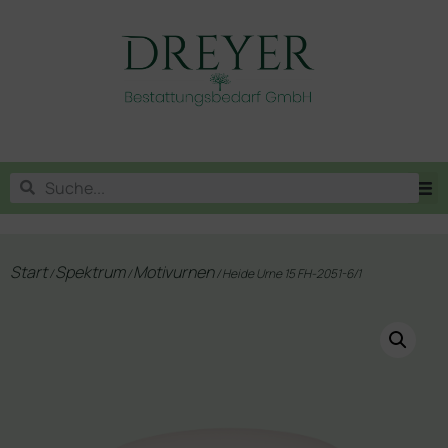
Start
Spektrum
Motivurnen
/
/
/ Heide Urne 15 FH-2051-6/1