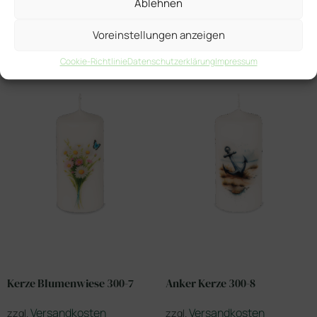
Ablehnen
Ähnliche Produkte
Voreinstellungen anzeigen
Cookie-Richtlinie
Datenschutzerklärung
Impressum
Kerze Blumenwiese 300-7
Anker Kerze 300-8
Versandkosten
Versandkosten
zzgl.
zzgl.