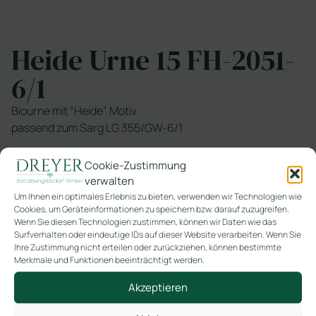
Heide Urne 15 FH-2051-
6/1
Biourne mit “Heide” Motiv
passend zum Sarg LG 355/GW-6/1
SKU
15 FH-2051-6-1
Cookie-Zustimmung
Kategorien
Spektrum
Motivurnen
,
verwalten
Um Ihnen ein optimales Erlebnis zu bieten, verwenden wir Technologien wie
Cookies, um Geräteinformationen zu speichern bzw. darauf zuzugreifen.
In den Warenkorb
Wenn Sie diesen Technologien zustimmen, können wir Daten wie das
Surfverhalten oder eindeutige IDs auf dieser Website verarbeiten. Wenn Sie
Ihre Zustimmung nicht erteilen oder zurückziehen, können bestimmte
Merkmale und Funktionen beeinträchtigt werden.
Akzeptieren