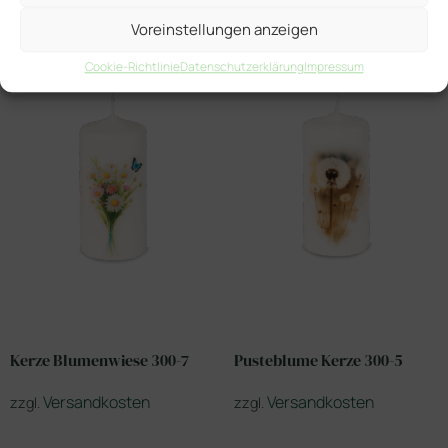
Voreinstellungen anzeigen
Cookie-Richtlinie
Datenschutzerklärung
Impressum
Kerze Blumenwiese 300-7
Pusteblume Kerze 300-5
Versandkosten
Versandkosten
zzgl.
zzgl.