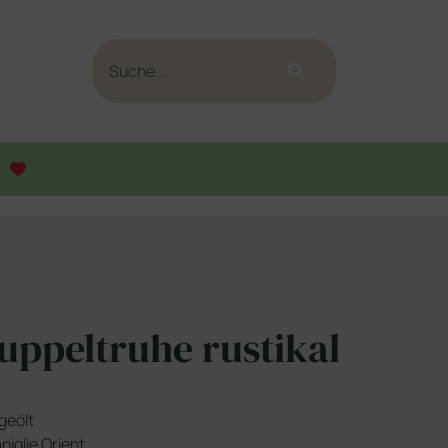
uppeltruhe rustikal
geölt
niglie Orient