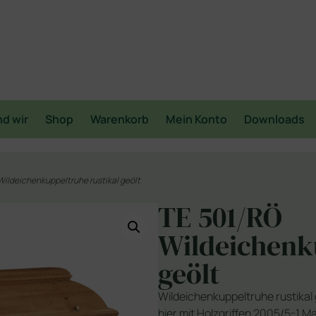
nd wir
Shop
Warenkorb
Mein Konto
Downloads
Wildeichenkuppeltruhe rustikal geölt
TE 501/RÖ
Wildeichenk
geölt
Wildeichenkuppeltruhe rustikal 
hier mit Holzgriffen 2005/5-1 Ma