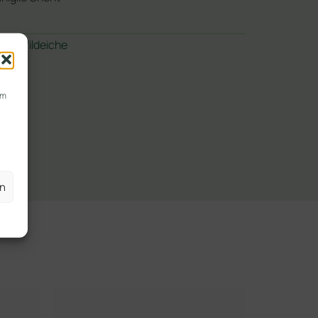
sch
Wildeiche
,
rb
um
en