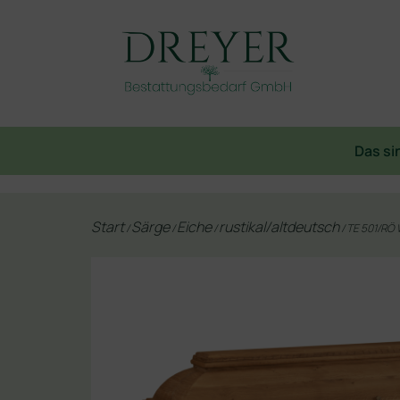
Das si
Start
Särge
Eiche
rustikal/altdeutsch
/
/
/
/ TE 501/RÖ 