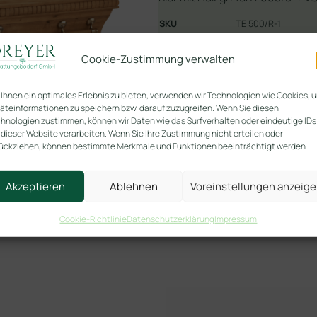
SKU
TE 500/R-1
Kategorien
rustikal/altdeut
Cookie-Zustimmung verwalten
In den Warenko
1 vorrätig
Ihnen ein optimales Erlebnis zu bieten, verwenden wir Technologien wie Cookies, 
äteinformationen zu speichern bzw. darauf zuzugreifen. Wenn Sie diesen
hnologien zustimmen, können wir Daten wie das Surfverhalten oder eindeutige IDs
 dieser Website verarbeiten. Wenn Sie Ihre Zustimmung nicht erteilen oder
ückziehen, können bestimmte Merkmale und Funktionen beeinträchtigt werden.
Akzeptieren
Ablehnen
Voreinstellungen anzeig
Cookie-Richtlinie
Datenschutzerklärung
Impressum