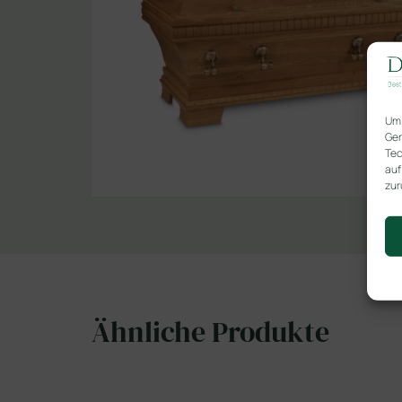
Um 
Ger
Tec
auf
zur
Ähnliche Produkte