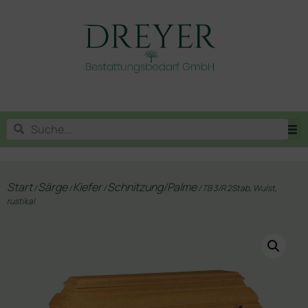
Start
Särge
Kiefer
Schnitzung/Palme
/
/
/
/ TB 3/R 2Stab, Wulst,
rustikal