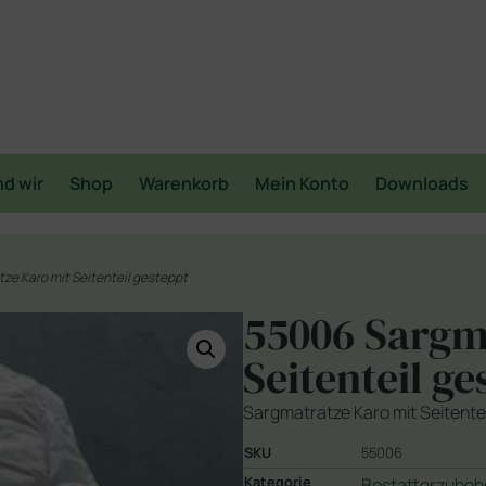
nd wir
Shop
Warenkorb
Mein Konto
Downloads
ze Karo mit Seitenteil gesteppt
55006 Sargm
Seitenteil ge
Sargmatratze Karo mit Seitente
SKU
55006
Kategorie
Bestatterzubeh