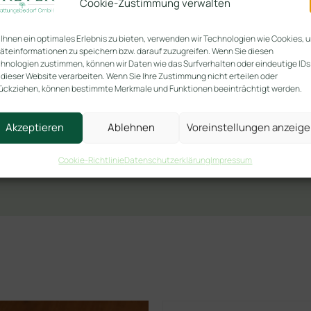
Cookie-Zustimmung verwalten
Ihnen ein optimales Erlebnis zu bieten, verwenden wir Technologien wie Cookies, 
äteinformationen zu speichern bzw. darauf zuzugreifen. Wenn Sie diesen
hnologien zustimmen, können wir Daten wie das Surfverhalten oder eindeutige IDs
 dieser Website verarbeiten. Wenn Sie Ihre Zustimmung nicht erteilen oder
ückziehen, können bestimmte Merkmale und Funktionen beeinträchtigt werden.
Akzeptieren
Ablehnen
Voreinstellungen anzeig
Cookie-Richtlinie
Datenschutzerklärung
Impressum