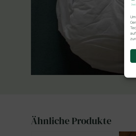
Um 
Ger
Tec
auf
zur
Ähnliche Produkte