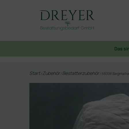
Das si
Start
Zubehör
Bestatterzubehör
/
/
/ 55006 Sargmatrat