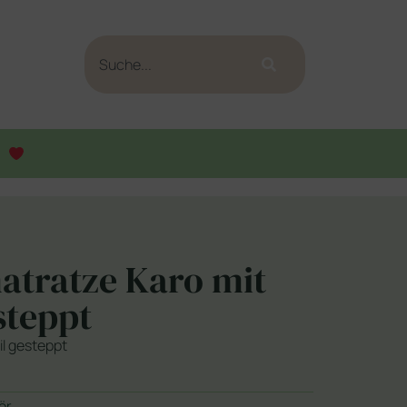
atratze Karo mit
steppt
il gesteppt
ör