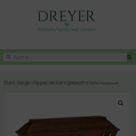
Start
Särge
Pappel
lackiert/gebeizt
/
/
/
/ S 715/NU Nussbaum