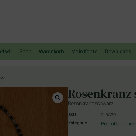
nd wir
Shop
Warenkorb
Mein Konto
Downloads
arz
Rosenkranz 
Rosenkranz schwarz
SKU
21 ROSD
Kategorie
Bestatterzubeh