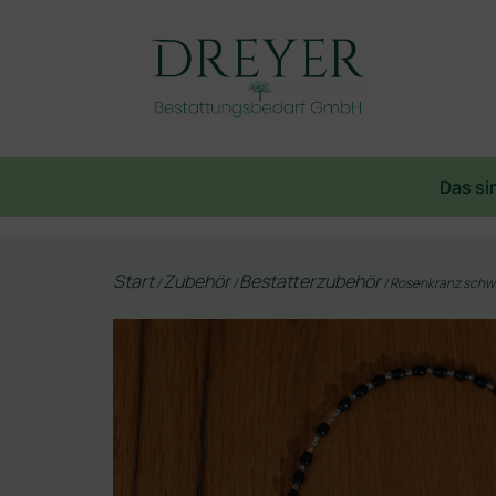
Das si
Start
Zubehör
Bestatterzubehör
/
/
/ Rosenkranz schw