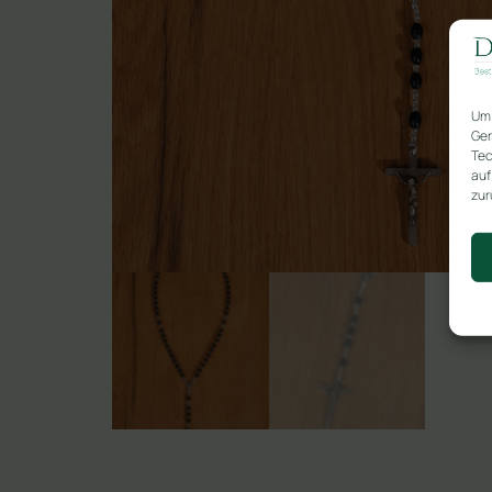
Um 
Ger
Tec
auf
zur