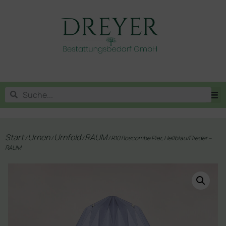
Start
Urnen
Urnfold
RAUM
/
/
/
/ R10 Boscombe Pier, Hellblau/Flieder –
RAUM