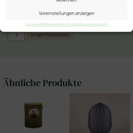
Kategorien
Für Kinder
Kinderurnen
Urnfold
RAUM
,
,
,
,
Voreinstellungen anzeigen
Urnfold RAUM Kinder
Cookie-Richtlinie
Datenschutzerklärung
Impressum
In den Warenkorb
Ähnliche Produkte