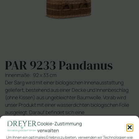
PAR 9233 Pandanus
Innenmaße: 92 x 33 cm
Der Sarg wird mit einer biologischen Innenausstattung
geliefert, bestehend aus einer Decke und Innenbeschlag
(ohne Kissen) aus ungebleichter Baumwolle. Vorab wird
unser Produkt mit einer wasserdichten biologischen Folie
ausgelegt. Darauf befindet sich eine
feuchtigkeitsabsorbierende Matratze aus Mais. Alle unsere
Cookie-Zustimmung
angebotenen Särge verfügen über das Eco Fair Trade-
verwalten
oder das FSC-Zertifikat.
Um Ihnen ein optimales Erlebnis zu bieten, verwenden wir Technologien wie