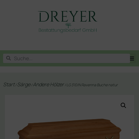
Start
Särge
Andere Hölzer
/
/
/ LG 310/N Ravenna Buche natur