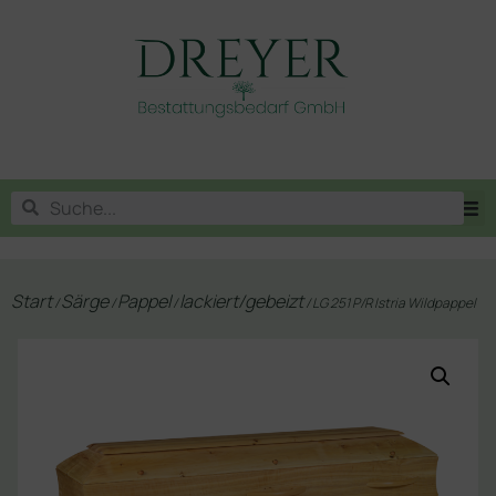
Start
Särge
Pappel
lackiert/gebeizt
/
/
/
/ LG 251 P/R Istria Wildpappel