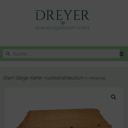
Start
Särge
Kiefer
rustikal/altdeutsch
/
/
/
/ K 7/R Karnies