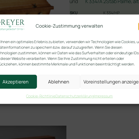
und
K 334/A 2Stab Palme, al
SKU
K 334/HP
Kategorien
Kiefer
Schnitzu
,
Cookie-Zustimmung verwalten
In den
Ihnen ein optimales Erlebnis zu bieten, verwenden wir Technologien wie Cookies, 
äteinformationen zu speichern bzw. darauf zuzugreifen. Wenn Sie diesen
hnologien zustimmen, können wir Daten wie das Surfverhalten oder eindeutige IDs
 dieser Website verarbeiten. Wenn Sie Ihre Zustimmung nicht erteilen oder
ückziehen, können bestimmte Merkmale und Funktionen beeinträchtigt werden.
Akzeptieren
Ablehnen
Voreinstellungen anzeig
Cookie-Richtlinie
Datenschutzerklärung
Impressum