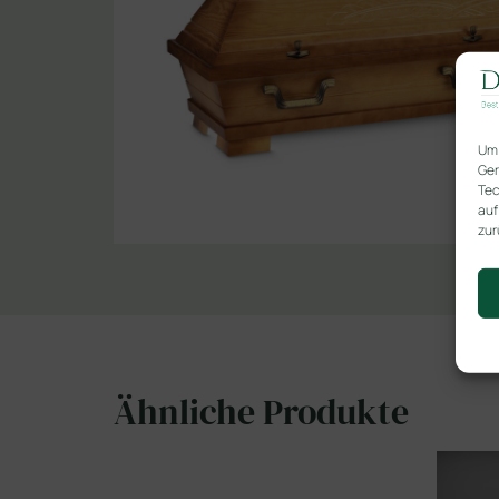
Um 
Ger
Tec
auf
zur
Ähnliche Produkte