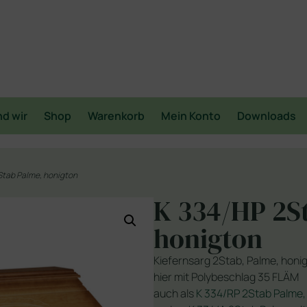
nd wir
Shop
Warenkorb
Mein Konto
Downloads
Stab Palme, honigton
K 334/HP 2S
honigton
Kiefernsarg 2Stab, Palme, honig
hier mit Polybeschlag 35 FLÄM
auch als
K 334/RP 2Stab Palme, r