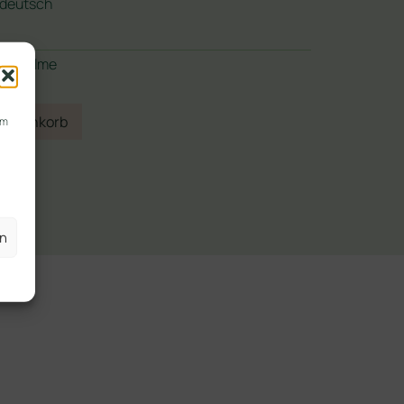
tdeutsch
ng/Palme
 Warenkorb
um
en