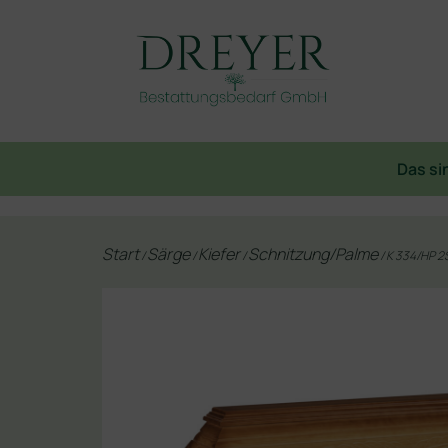
Das si
Start
Särge
Kiefer
Schnitzung/Palme
/
/
/
/ K 334/HP 2