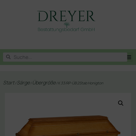
Start
Särge
Übergröße
/
/
/ K 33/RP-ÜB 2Stab Honigton