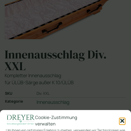
Innenausschlag Div.
XXL
Kompletter Innenausschlag
für ÜLÜB-Särge außer K 10/ÜLÜB
SKU
Div. XXL
Kategorie
Innenausschlag
Cookie-Zustimmung
In den Warenkorb
verwalten
Um Ihnen ein optimales Erlebnis zu bieten, verwenden wir Technologien wie