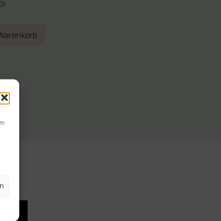
ör
 Warenkorb
um
en