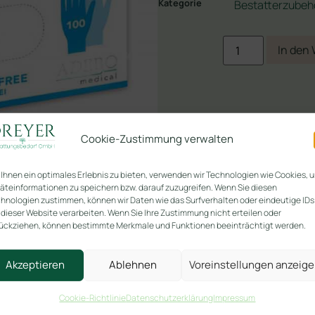
Kategorie
Bestatterzubeh
In den
Cookie-Zustimmung verwalten
Ihnen ein optimales Erlebnis zu bieten, verwenden wir Technologien wie Cookies, 
äteinformationen zu speichern bzw. darauf zuzugreifen. Wenn Sie diesen
hnologien zustimmen, können wir Daten wie das Surfverhalten oder eindeutige IDs
 dieser Website verarbeiten. Wenn Sie Ihre Zustimmung nicht erteilen oder
ückziehen, können bestimmte Merkmale und Funktionen beeinträchtigt werden.
Akzeptieren
Ablehnen
Voreinstellungen anzeig
Cookie-Richtlinie
Datenschutzerklärung
Impressum