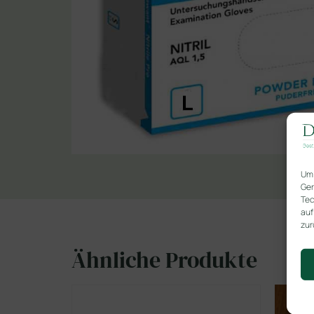
Um 
Ger
Tec
auf
zur
Ähnliche Produkte