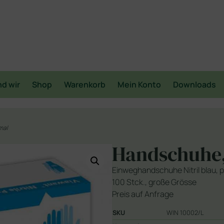
nd wir
Shop
Warenkorb
Mein Konto
Downloads
mal
Handschuhe,
Einweghandschuhe Nitril blau, p
100 Stck., große Grösse
Preis auf Anfrage
SKU
WIN 10002/L