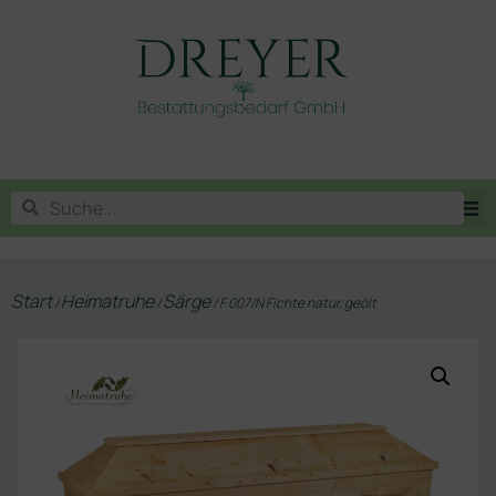
Start
Heimatruhe
Särge
/
/
/ F 007/N Fichte natur, geölt