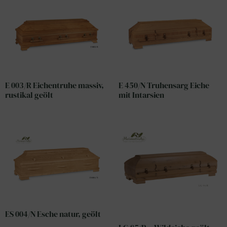
E 003/R Eichentruhe massiv,
E 450/N Truhensarg Eiche
rustikal geölt
mit Intarsien
ES 004/N Esche natur, geölt