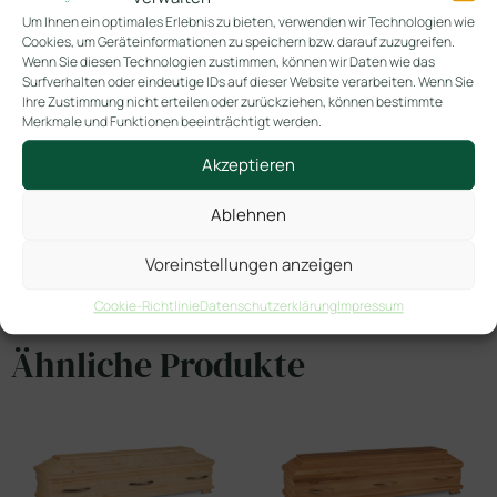
ES 65/N Eschentruhensarg
Um Ihnen ein optimales Erlebnis zu bieten, verwenden wir Technologien wie
hier Griffe 770 Edelstahl
Cookies, um Geräteinformationen zu speichern bzw. darauf zuzugreifen.
Wenn Sie diesen Technologien zustimmen, können wir Daten wie das
SKU
ES 65-N
Surfverhalten oder eindeutige IDs auf dieser Website verarbeiten. Wenn Sie
Ihre Zustimmung nicht erteilen oder zurückziehen, können bestimmte
Kategorien
Andere Hölzer
Esche
,
Merkmale und Funktionen beeinträchtigt werden.
Akzeptieren
In den Warenkorb
Ablehnen
Voreinstellungen anzeigen
Cookie-Richtlinie
Datenschutzerklärung
Impressum
Ähnliche Produkte