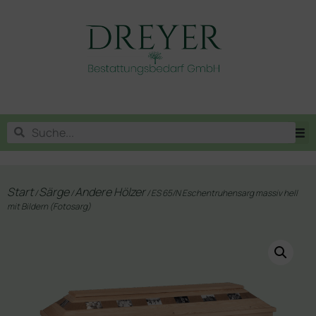
Start
Särge
Andere Hölzer
/
/
/ ES 65/N Eschentruhensarg massiv hell
mit Bildern (Fotosarg)