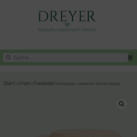
Start
Urnen
Friedwald
/
/
/ Diamanten – creme mit Tannen Deckel