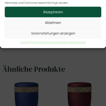
Merkmale und Funktionen beeinträchtigt werden.
SKU
Diamanten creme mit Tanne
Akzeptieren
Kategorien
Friedwald
Additivum
,
Ablehnen
In den Warenkorb
Voreinstellungen anzeigen
Cookie-Richtlinie
Datenschutzerklärung
Impressum
Ähnliche Produkte